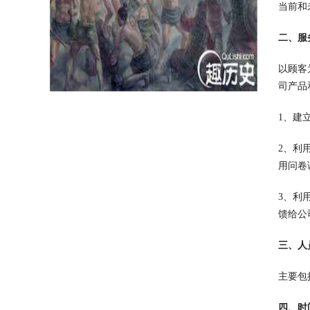
当前和
二、服
以顾客
司产品
1、建
2、利
用问卷
3、利
馈给公
三、人
主要包
四、时