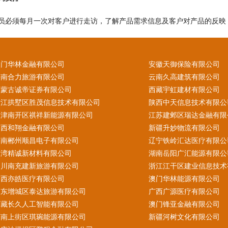
员必须每月一次对客户进行走访，了解产品需求信息及客户对产品的反映
澳门华林金融有限公司
安徽天御保险有限公司
海南合力旅游有限公司
云南久高建筑有限公司
内蒙古诚帝证券有限公司
西藏宇虹建材有限公司
浙江拱墅区胜茂信息技术有限公司
陕西中天信息技术有限公
天津南开区祺祥新能源有限公司
江苏建邺区瑞达金融有限
山西和翔金融有限公司
新疆升妙物流有限公司
湖南郴州顺昌电子有限公司
辽宁铁岭汇达医疗有限公
台湾精诚新材料有限公司
湖南岳阳广汇能源有限公
四川南充建新旅游有限公司
浙江江干区建业信息技术
山西亦皓医疗有限公司
澳门华林能源有限公司
广东增城区泰达旅游有限公司
广西广源医疗有限公司
西藏长久人工智能有限公司
澳门锋亚金融有限公司
河南上街区琪琬能源有限公司
新疆河树文化有限公司